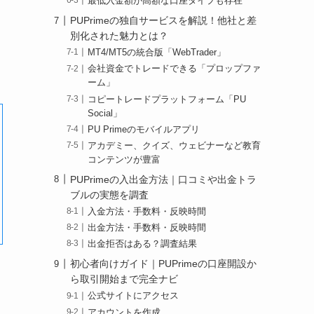
最低入金額が高額な口座タイプも存在
PUPrimeの独自サービスを解説！他社と差
別化された魅力とは？
MT4/MT5の統合版「WebTrader」
会社資金でトレードできる「プロップファ
ーム」
コピートレードプラットフォーム「PU
Social」
PU Primeのモバイルアプリ
アカデミー、クイズ、ウェビナーなど教育
コンテンツが豊富
PUPrimeの入出金方法｜口コミや出金トラ
ブルの実態を調査
入金方法・手数料・反映時間
出金方法・手数料・反映時間
出金拒否はある？調査結果
初心者向けガイド｜PUPrimeの口座開設か
ら取引開始まで完全ナビ
公式サイトにアクセス
アカウントを作成