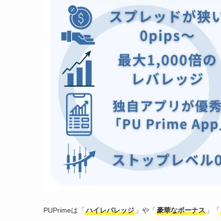
PUPrimeは「
ハイレバレッジ
」や「
豪華なボーナス
」「