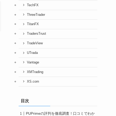
TechFX
ThreeTrader
TitanFX
TradersTrust
TradeView
UTrada
Vantage
XMTrading
XS.com
目次
PUPrimeの評判を徹底調査！口コミでわか