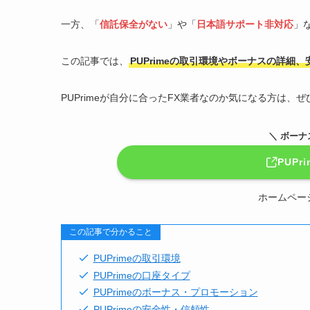
一方、「
信託保全がない
」や「
日本語サポート非対応
」
この記事では、
PUPrimeの取引環境やボーナスの詳細
PUPrimeが自分に合ったFX業者なのか気になる方は、
＼ ボー
PUP
ホームペー
この記事で分かること
PUPrimeの取引環境
PUPrimeの口座タイプ
PUPrimeのボーナス・プロモーション
PUPrimeの安全性・信頼性