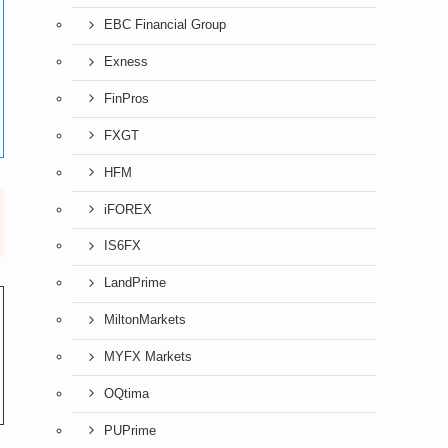
EBC Financial Group
Exness
FinPros
FXGT
HFM
iFOREX
IS6FX
LandPrime
MiltonMarkets
MYFX Markets
OQtima
PUPrime