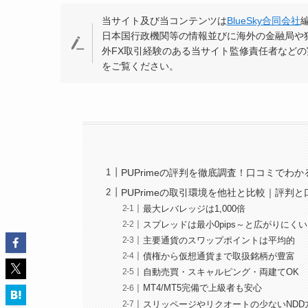
当サイト及び当コンテンツは
BlueSky合同会社
日本国行政機関等の情報並びに海外の金融局や
外FX取引経験のある当サイト監修責任者など
をご覧ください。
PUPrimeの評判を徹底調査！口コミでわ
PUPrimeの取引環境を他社と比較｜評判
最大レバレッジは1,000倍
スプレッドは最小0pips～と広がりにくい
主要通貨のスワップポイントは平均的
債権から仮想通貨まで取扱銘柄が豊富
自動売買・スキャルピング・両建てOK
MT4/MT5完備で上級者も安心
スリッページやリクオートの少ないNDD