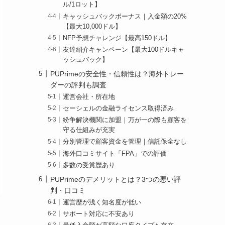
ル/1ロット】
キャッシュバックボーナス｜入金額の20%
【最大10,000ドル】
NFP予想チャレンジ【最高150ドル】
友達紹介キャンペーン【最大100ドルキャ
ッシュバック】
PUPrimeの安全性・信頼性は？海外トレー
ダーの評判も調査
運営会社・所在地
セーシェルの金融ライセンス取得済み
紛争解決機関に加盟｜万が一の際も顧客を
守る仕組みが充実
分別管理で顧客資金を管理｜信託保全なし
海外口コミサイト「FPA」での評価
多数の受賞歴あり
PUPrimeのデメリットとは？3つの悪い評
判・口コミ
運営歴が浅く知名度が低い
サポート対応に不安あり