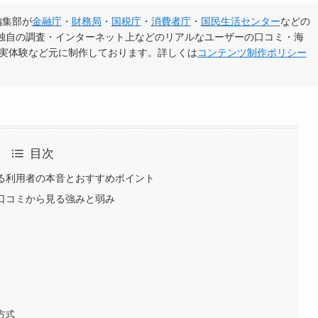
編集部が
金融庁
・
財務局
・
国税庁
・
消費者庁
・
国民生活センター
などの
独自の調査・インターネット上などのリアルなユーザーの口コミ・海
の実体験など元に制作しております。詳しくは
コンテンツ制作ポリシー
目次
かる利用者の本音とおすすめポイント
と口コミから見る強みと弱み
方式