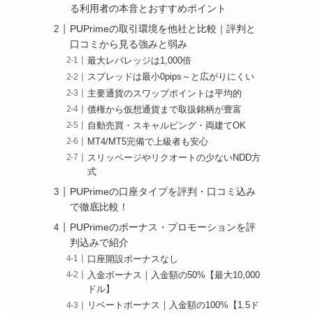
る利用者の本音とおすすめポイント
PUPrimeの取引環境を他社と比較｜評判と
口コミから見る強みと弱み
最大レバレッジは1,000倍
スプレッドは最小0pips～と広がりにくい
主要通貨のスワップポイントは平均的
債権から仮想通貨まで取扱銘柄が豊富
自動売買・スキャルピング・両建てOK
MT4/MT5完備で上級者も安心
スリッページやリクオートの少ないNDD方
式
PUPrimeの口座タイプを評判・口コミ込み
で徹底比較！
PUPrimeのボーナス・プロモーションを評
判込みで紹介
口座開設ボーナスなし
入金ボーナス｜入金額の50%【最大10,000
ドル】
リベートボーナス｜入金額の100%【1.5ド